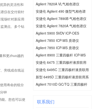
Agilent 7820A VL气相色谱仪
具有优异的灵活性和
安捷伦 Agilent 490 微型气相色谱
色谱仪在交付前针
仪
安捷伦 Agilent 7890B 气相色谱仪
在现场针对新应用
安捷伦 Agilent 7820A 气相色谱仪
界监测点、多个钻
Agilent 5900 SVDV ICP-OES
Agilent 7850 ICP-MS 质谱仪
Agilent 7850 ICP-MS 质谱仪
Agilent 8900 三重四极杆 ICP-MS
和更zhuo越的
安捷伦 6475 三重四极杆液质联用
仪
安捷伦 6495C 三重四极杆液质联用
室、旁线或在线运
系统
新型 6495D 三重四极杆液质联用系
统
Agilent 7010D GC/TQ 三重四极杆
柱使用寿命的组分
气质联用系统
几分钟
生成功能。您也可以使
联系我们