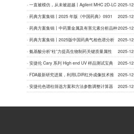
图谱检测项，你准备好了吗？
· 一直被模仿，从未被超越丨Agilent MHC 2D-LC
2025-12
/MS 液质联用技术专题 2 - 多肽和寡核苷酸药学研究
· 药典方案集锦丨2025 年版《中国药典》0931
2025-12
溶出度与释放度测试法更新解读
· 药典方案集锦丨中药重金属及有害元素分析品种
2025-12
倍增，效率如何翻番
· 药典方案集锦丨2025版中国药典气相色谱分析
2025-12
及溶剂残留通则新变化及分析策略更新
· 氨基酸分析“柱”力提高生物制药关键质量属性
2025-12
· 安捷伦 Cary 系列 High end UV 样品测试宝典
2025-12
· FDA最新研究进展，利用LDIR红外成像技术推
2025-12
进药物片剂分析工作
· 安捷伦色谱柱筛选方案和方法参数调整计算器
2025-12
（基于 2025 版《中国药典》）介绍