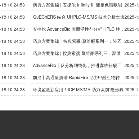
咯烷酮方法深度解析
-18 10:24:53
· 药典方案集锦 | 安捷伦 Infinity III 液相色谱赋能
2025-1
中药特征图谱分析，又快、又准、又省
-18 10:24:53
· QuEChERS 结合 UHPLC-MS/MS 技术分析土壤
2025-1
中的 59 种抗生素
-18 10:24:53
· 安捷伦 AdvanceBio 表面活性剂分析 HPLC 柱，
2025-1
驱动生物制药进程
-18 10:24:53
· 药典方案集锦丨按典索骥-聚维酮系列一：N-乙
2025-1
烯-2-吡咯烷酮分析方法深度解析
-18 10:24:53
· 药典方案集锦 | 按典索骥-聚维酮系列三：聚维
2025-1
酮药典新增甲酸方法深度解析
-18 10:24:28
· AdvanceBio丨从分析到纯化，推进寡核苷酸工
2025-1
作流程
-18 10:24:28
· 前沿丨高通量质谱 RapidFire 助力甲醛生物转
2025-1
化，加速一碳生物制造
-18 10:24:28
· 环境监测新应用！ICP-MS/MS 助力识别“隐形氟
2025-1
污染”